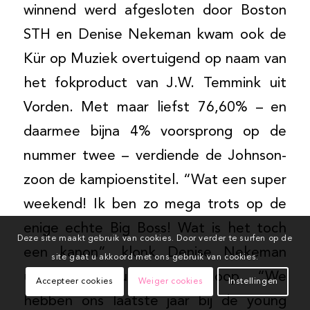
winnend werd afgesloten door Boston
STH en Denise Nekeman kwam ook de
Kür op Muziek overtuigend op naam van
het fokproduct van J.W. Temmink uit
Vorden. Met maar liefst 76,60% – en
daarmee bijna 4% voorsprong op de
nummer twee – verdiende de Johnson-
zoon de kampioenstitel. “Wat een super
weekend! Ik ben zo mega trots op de
enige echte Big Boss! Wat is het toch
Deze site maakt gebruik van cookies. Door verder te surfen op de
een kanon”, klonk Denise Nekeman
site gaat u akkoord met ons gebruik van cookies.
uiterst enthousiast na afloop. “We
Accepteer cookies
Weiger cookies
Instellingen
hebben ons laatste jaar bij de young