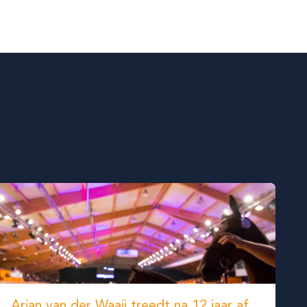
Arjan van der Waaij treedt na 12 jaar af