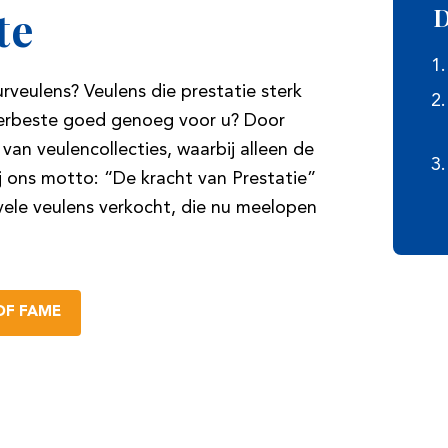
te
D
rveulens? Veulens die prestatie sterk
llerbeste goed genoeg voor u? Door
van veulencollecties, waarbij alleen de
j ons motto: “De kracht van Prestatie”
l vele veulens verkocht, die nu meelopen
OF FAME