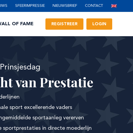
UWS
SFEERIMPRESSIE
NIEUWSBRIEF
CONTACT
ALL OF FAME
REGISTREER
LOGIN
 Prinsjesdag
ht van Prestatie
erlijnen
nale sport excellerende vaders
ngemiddelde sportaanleg vererven
 sportprestaties in directe moederlijn