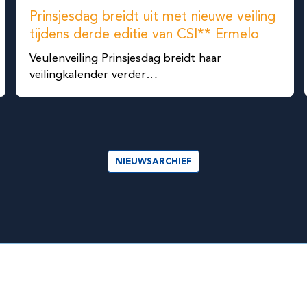
Prinsjesdag breidt uit met nieuwe veiling
tijdens derde editie van CSI** Ermelo
Veulenveiling Prinsjesdag breidt haar
veilingkalender verder…
NIEUWSARCHIEF