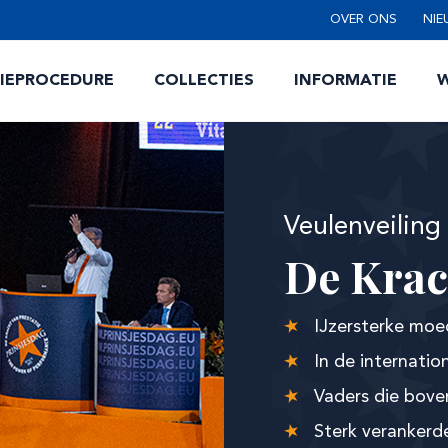
OVER ONS
NIE
TIEPROCEDURE
COLLECTIES
INFORMATIE
W
Veulenveiling
De Krac
IJzersterke moed
In de internatio
Vaders die bove
Sterk verankerde