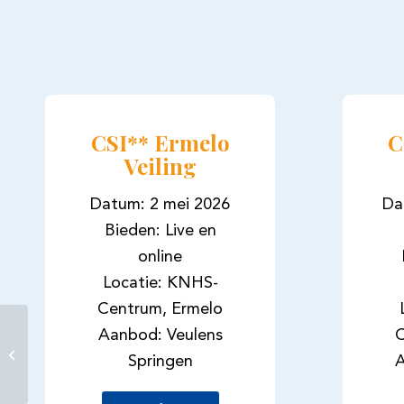
CSI** Ermelo
C
Veiling
Datum: 2 mei 2026
Da
Bieden: Live en
online
Locatie: KNHS-
Centrum, Ermelo
Aanbod: Veulens
C
Darabel tiende in ZZ-
Zwaar
Springen
A
Indoorkampioenschappen