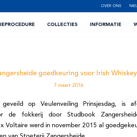
OVER ONS
NIE
TIEPROCEDURE
COLLECTIES
INFORMATIE
W
angersheide goedkeuring voor Irish Whiskey
7 maart 2016
 geveild op Veulenveiling Prinsjesdag, is 
or de fokkerij door Studbook Zangershei
 x Voltaire werd in november 2015 al goedgekeu
en van Stoeterij Zangersheide.