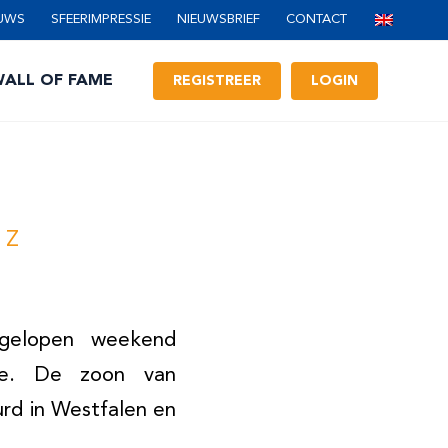
UWS
SFEERIMPRESSIE
NIEUWSBRIEF
CONTACT
ALL OF FAME
REGISTREER
LOGIN
 Z
afgelopen weekend
de. De zoon van
rd in Westfalen en