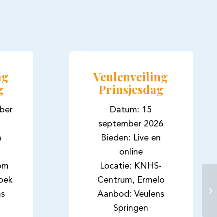
ng
Veulenveiling
g
Prinsjesdag
ber
Datum: 15
september 2026
n
Bieden: Live en
online
oom
Locatie: KNHS-
oek
Centrum, Ermelo
ns
Aanbod: Veulens
Springen