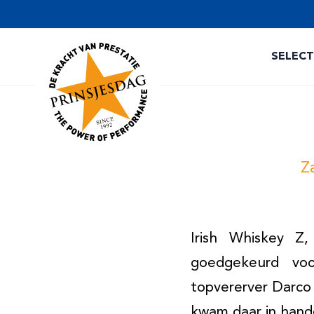
SELEC
Z
Irish Whiskey Z,
goedgekeurd vo
topvererver Darco
kwam daar in hand