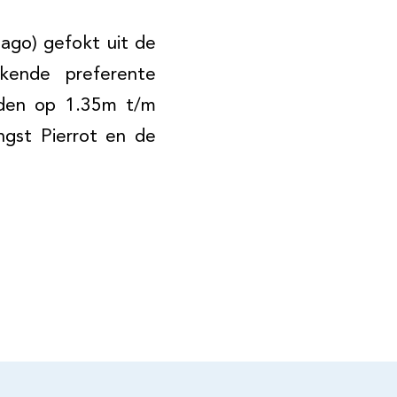
hago) gefokt uit de
ekende preferente
arden op 1.35m t/m
gst Pierrot en de