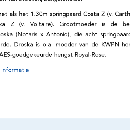
 net als het 1.30m springpaard Costa Z (v. Cart
ska Z (v. Voltaire). Grootmoeder is de b
roska (Notaris x Antonio), die acht springpa
erde. Droska is o.a. moeder van de KWPN-hen
 AES-goedgekeurde hengst Royal-Rose.
 informatie