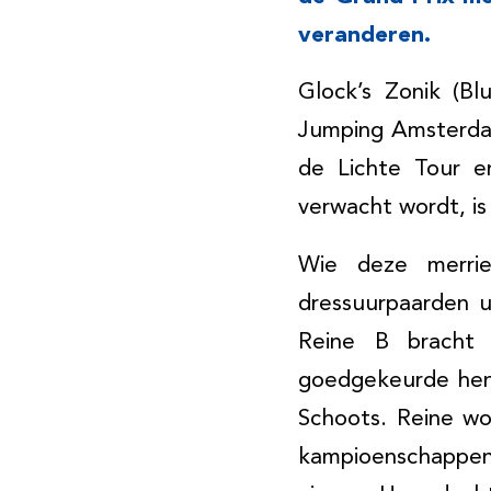
veranderen.
Glock’s Zonik (B
Jumping Amsterdam
de Lichte Tour e
verwacht wordt, is
Wie deze merriel
dressuurpaarden u
Reine B bracht 
goedgekeurde heng
Schoots. Reine wo
kampioenschappen 