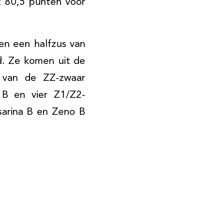
t 80,5 punten voor
 en een halfzus van
d. Ze komen uit de
s van de ZZ-zwaar
 B en vier Z1/Z2-
sarina B en Zeno B