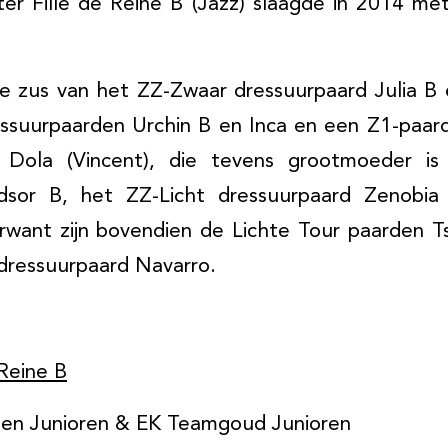
ter Fille de Reine B (Jazz) slaagde in 2014 me
le zus van het ZZ-Zwaar dressuurpaard Julia B
essuurpaarden Urchin B en Inca en een Z1-paar
e Dola (Vincent), die tevens grootmoeder i
dsor B, het ZZ-Licht dressuurpaard Zenobia
want zijn bovendien de Lichte Tour paarden T
-dressuurpaard Navarro.
Reine B
 Junioren & EK Teamgoud Junioren