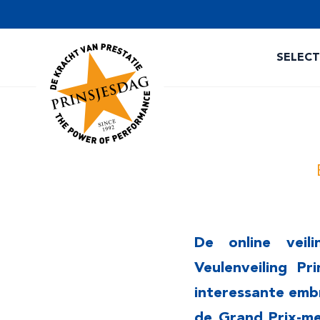
SELEC
De online veil
Veulenveiling Pr
interessante emb
de Grand Prix-me