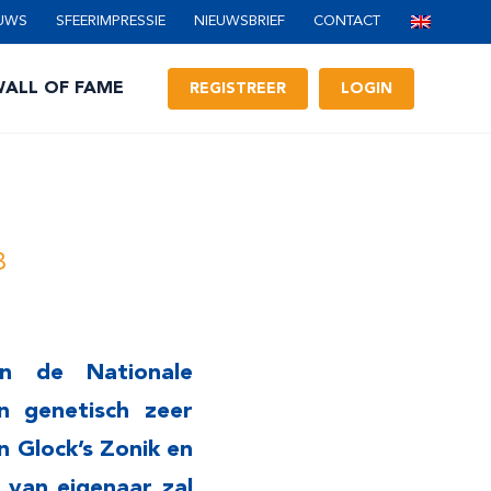
UWS
SFEERIMPRESSIE
NIEUWSBRIEF
CONTACT
ALL OF FAME
REGISTREER
LOGIN
B
an de Nationale
an genetisch zeer
 Glock’s Zonik en
 van eigenaar zal