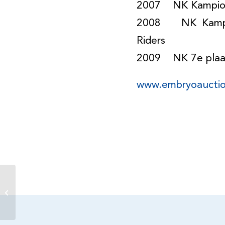
2007 NK Kampioen 
2008 NK Kampio
Riders
2009 NK 7e plaat
www.embryoaucti
46.000 euro voor twee
embryo’s