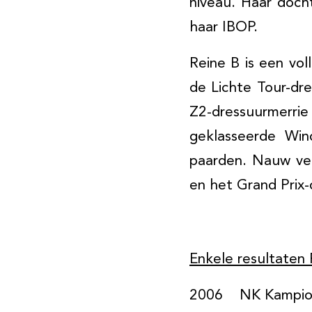
niveau. Haar doch
haar IBOP.
Reine B is een vol
de Lichte Tour-dr
Z2-dressuurmerri
geklasseerde Win
paarden. Nauw ver
en het Grand Prix
Enkele resultaten 
2006 NK Kampioen