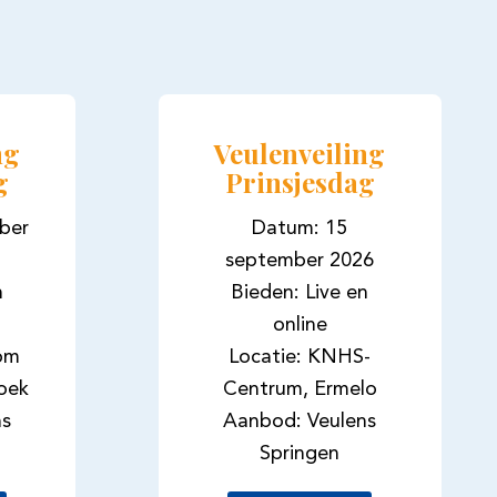
ng
Veulenveiling
g
Prinsjesdag
ber
Datum: 15
september 2026
n
Bieden: Live en
online
oom
Locatie: KNHS-
oek
Centrum, Ermelo
ns
Aanbod: Veulens
Springen