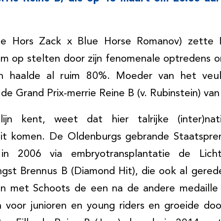
lue Hors Zack x Blue Horse Romanov) zette 
 op stelten door zijn fenomenale optredens o
n haalde al ruim 80%. Moeder van het veu
 de Grand Prix-merrie Reine B (v. Rubinstein) van
ijn kent, weet dat hier talrijke (inter)nati
it komen. De Oldenburgs gebrande Staatsprem
in 2006 via embryotransplantatie de Lic
st Brennus B (Diamond Hit), die ook al gered
n met Schoots de een na de andere medaille o
voor junioren en young riders en groeide do