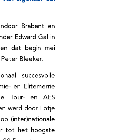
Indoor Brabant en
nder Edward Gal in
len dat begin mei
 Peter Bleeker.
onaal succesvolle
ie- en Elitemerrie
hte Tour- en AES
en werd door Lotje
p (inter)nationale
or tot het hoogste