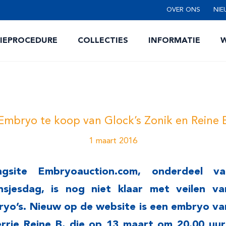
OVER ONS
NIE
TIEPROCEDURE
COLLECTIES
INFORMATIE
W
Embryo te koop van Glock’s Zonik en Reine 
1 maart 2016
ingsite Embryoauction.com, onderdeel v
insjesdag, is nog niet klaar met veilen v
ryo’s. Nieuw op de website is een embryo van
rrie Reine B, die op 13 maart om 20.00 uur