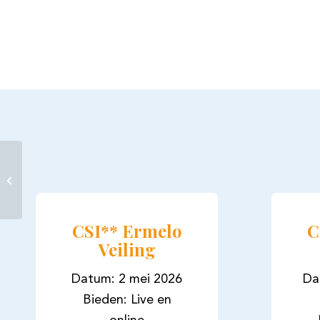
“Het is een aparte
situatie als je een
embryo aanbiedt.
Mensen zien niet
fysiek...
CSI** Ermelo
C
Veiling
Datum: 2 mei 2026
Da
Bieden: Live en