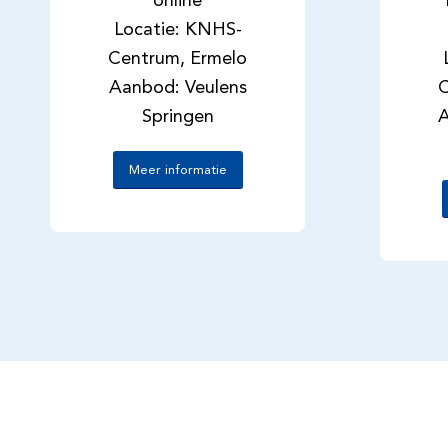
online
Locatie: KNHS-
Centrum, Ermelo
Aanbod: Veulens
C
Springen
A
Meer informatie