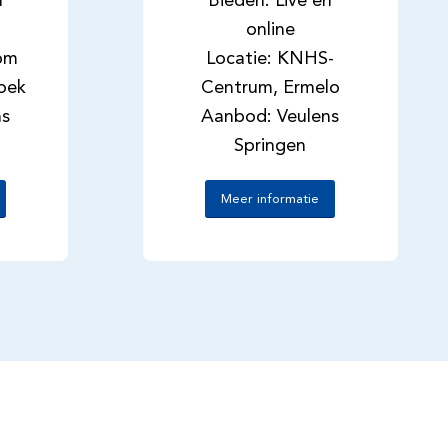
n
Bieden: Live en
online
oom
Locatie: KNHS-
oek
Centrum, Ermelo
ns
Aanbod: Veulens
Springen
Meer informatie