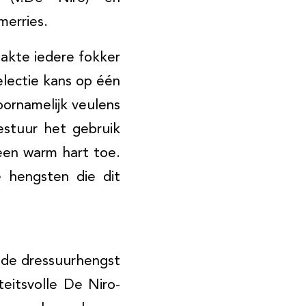
merries.
akte iedere fokker
electie kans op één
oornamelijk veulens
estuur het gebruik
een warm hart toe.
 hengsten die dit
 de dressuurhengst
teitsvolle De Niro-