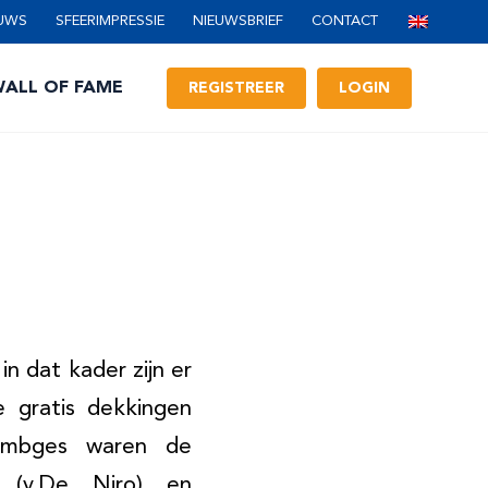
UWS
SFEERIMPRESSIE
NIEUWSBRIEF
CONTACT
ALL OF FAME
REGISTREER
LOGIN
in dat kader zijn er
e gratis dekkingen
oembges waren de
 (v.De Niro) en