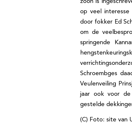
zoon is ingeschre
op veel interesse
door fokker Ed Sch
om de veelbespro
springende Kann
hengstenkeurin
verrichtingsonde
Schroembges daadw
Veulenveiling Pri
jaar ook voor de 
gestelde dekkinge
(C) Foto: site van 