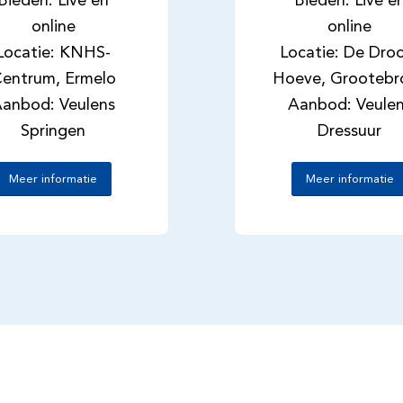
Bieden: Live en
Bieden: Live e
online
online
Locatie: KNHS-
Locatie: De Dr
entrum, Ermelo
Hoeve, Grootebr
anbod: Veulens
Aanbod: Veule
Springen
Dressuur
Meer informatie
Meer informatie