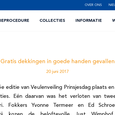
OVER ONS
NIE
TIEPROCEDURE
COLLECTIES
INFORMATIE
W
Gratis dekkingen in goede handen gevallen
20 juni 2017
5e editie van Veulenveiling Prinsjesdag plaats en 
cties. Eén daarvan was het verloten van twe
ari. Fokkers Yvonne Termeer en Ed Schr
zij kozen de beloftevolle Just Wimphof