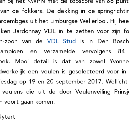
ven bij het KWPN met de topscore van 86 pun
 van de fokkers. De dekking in de springrich
roembges uit het Limburgse Wellerlooi. Hij he
ken Jardonnay VDL in te zetten voor zijn fo
an-zoon van de
VDL Stud
is in Den Bosch
gskampioen en verzamelde vervolgens 8
rzoek. Mooi detail is dat van zowel Yvon
erkelijk een veulen is geselecteerd voor in
nsjesdag op 19 en 20 september 2017. Wellicht
veulens die uit de door Veulenveiling Prins
n voort gaan komen.
Uytert