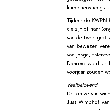
kampioenshengst Ja
Tijdens de KWPN h
die zijn of haar (
van de twee gratis
van bewezen verer
van jonge, talent
Daarom werd er b
voorjaar zouden w
Veelbelovend
De keuze van winn
Just Wimphof va