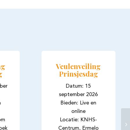
ng
Veulenveiling
g
Prinsjesdag
ber
Datum: 15
september 2026
n
Bieden: Live en
online
oom
Locatie: KNHS-
oek
Centrum, Ermelo