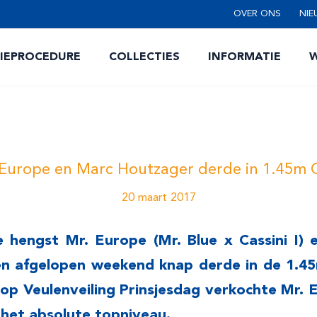
OVER ONS
NIE
TIEPROCEDURE
COLLECTIES
INFORMATIE
W
 Europe en Marc Houtzager derde in 1.45m O
20 maart 2017
e hengst Mr. Europe (Mr. Blue x Cassini I) 
 afgelopen weekend knap derde in de 1.45
 op Veulenveiling Prinsjesdag verkochte Mr. Eu
 het absolute topniveau.