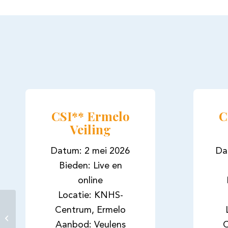
CSI** Ermelo
C
Veiling
Datum: 2 mei 2026
Da
Bieden: Live en
online
Locatie: KNHS-
Tweede plaats voor
Centrum, Ermelo
Boston STH en Denise
Aanbod: Veulens
C
Nekeman op Indoor