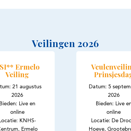
Veilingen 2026
SI** Ermelo
Veulenveili
Veiling
Prinsjesda
tum: 21 augustus
Datum: 5 septem
2026
2026
Bieden: Live en
Bieden: Live e
online
online
Locatie: KNHS-
Locatie: De Dr
entrum, Ermelo
Hoeve, Grootebr