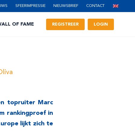
UWS
SFEERIMPRESSIE
NIEUWSBRIEF
CONTACT
ALL OF FAME
REGISTREER
LOGIN
liva
en topruiter Marc
m rankingproef in
rope lijkt zich te