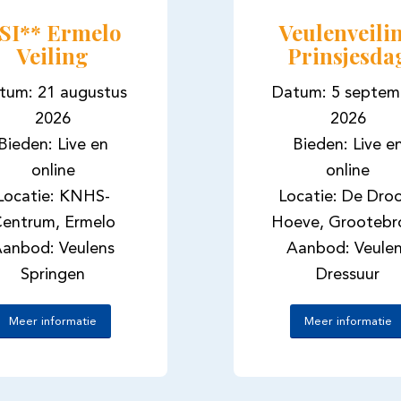
SI** Ermelo
Veulenveili
Veiling
Prinsjesda
tum: 21 augustus
Datum: 5 septem
2026
2026
Bieden: Live en
Bieden: Live e
online
online
Locatie: KNHS-
Locatie: De Dr
entrum, Ermelo
Hoeve, Grootebr
anbod: Veulens
Aanbod: Veule
Springen
Dressuur
Meer informatie
Meer informatie