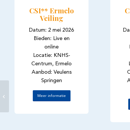
CSI** Ermelo
C
Veiling
Datum: 2 mei 2026
Da
Bieden: Live en
online
Locatie: KNHS-
Centrum, Ermelo
Aanbod: Veulens
C
Springen
A
Hamilton geselecteerd
voor Excellent
Meer informatie
Dressage Sales World
Championship Edit...