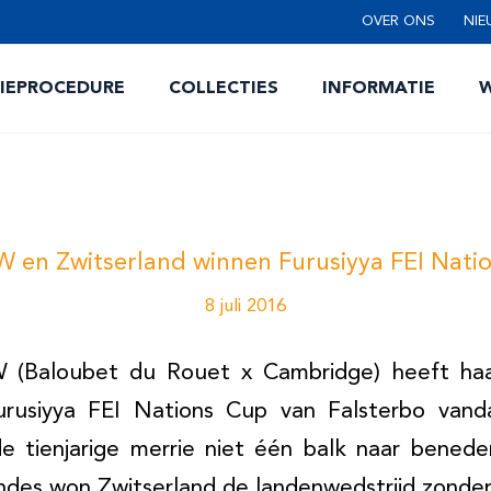
OVER ONS
NIE
TIEPROCEDURE
COLLECTIES
INFORMATIE
W
en Zwitserland winnen Furusiyya FEI Nati
8 juli 2016
(Baloubet du Rouet x Cambridge) heeft ha
rusiyya FEI Nations Cup van Falsterbo vand
e tienjarige merrie niet één balk naar bened
ndes won Zwitserland de landenwedstrijd zonder