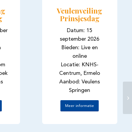
ng
Veulenveiling
g
Prinsjesdag
ber
Datum: 15
september 2026
n
Bieden: Live en
online
oom
Locatie: KNHS-
oek
Centrum, Ermelo
ns
Aanbod: Veulens
Springen
Meer informatie