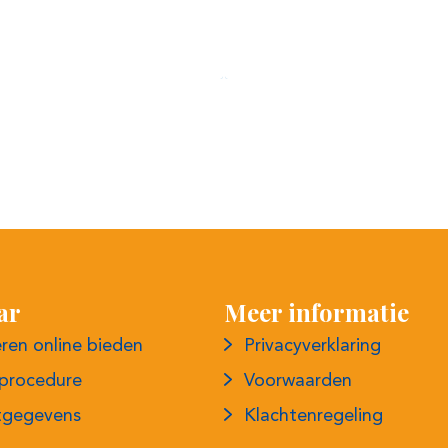
ar
Meer informatie
eren online bieden
Privacyverklaring
eprocedure
Voorwaarden
tgegevens
Klachtenregeling