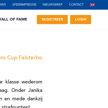
UWS
SFEERIMPRESSIE
NIEUWSBRIEF
CONTACT
ALL OF FAME
REGISTREER
LOGIN
ons Cup Falsterbo
ar klasse wederom
aag. Onder Janika
en en mede dankzij
 strafpunten!