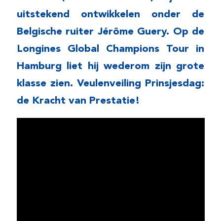
uitstekend ontwikkelen onder de
Belgische ruiter Jérôme Guery. Op de
Longines Global Champions Tour in
Hamburg liet hij wederom zijn grote
klasse zien. Veulenveiling Prinsjesdag:
de Kracht van Prestatie!