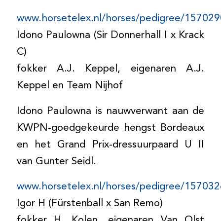
www.horsetelex.nl/horses/pedigree/157029
Idono Paulowna (Sir Donnerhall I x Krack
C)
fokker A.J. Keppel, eigenaren A.J.
Keppel en Team Nijhof
Idono Paulowna is nauwverwant aan de
KWPN-goedgekeurde hengst Bordeaux
en het Grand Prix-dressuurpaard U II
van Gunter Seidl.
www.horsetelex.nl/horses/pedigree/157032
Igor H (Fürstenball x San Remo)
fokker H. Kolen, eigenaren Van Olst