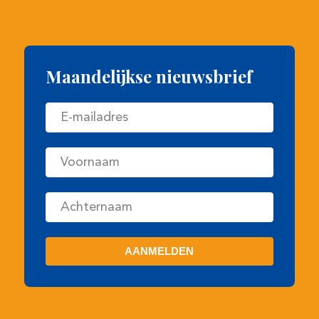
Copyright Veulenveiling Prinsjesdag
•
Website door
Newmore